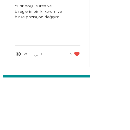
Yıllar boyu süren ve
bireylerin bir iki kurum ve
bir iki pozisyon değişimi
yaşayıp emekli oldukları
çalışma anlayışı hızla
tarih oluyor....
75
0
3
E-posta adresinizi bırakın, sizi yeniliklerden
haberdar edelim.
E-posta