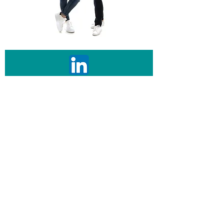
E-posta adresinizi bırakın, sizi yeniliklerden
haberdar edelim.
E-posta
Abone Ol
Gizlilik Politikamız
Mesafeli Satış Sözleşmesi