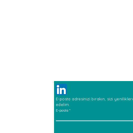
E-posta adresinizi bırakın, sizi yenilikl
edelim.
E-posta