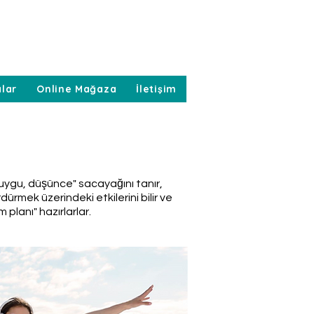
lar
Online Mağaza
İletişim
duygu, düşünce" sacayağını tanır,
rdürmek üzerindeki etkilerini bilir ve
m planı" hazırlarlar.