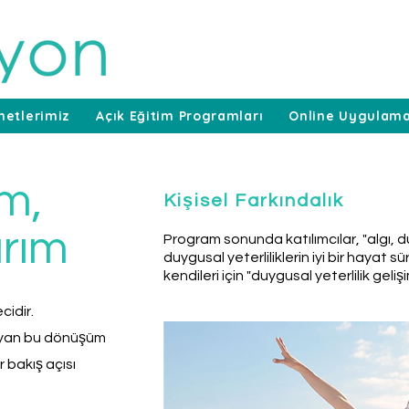
metlerimiz
Açık Eğitim Programları
Online Uygulama
m,
Kişisel Farkındalık
rım
Program sonunda katılımcılar, "algı, 
duygusal yeterliliklerin iyi bir hayat sü
kendileri için "duygusal yeterlilik gelişi
cidir.
layan bu dönüşüm
 bakış açısı